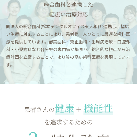
総合歯科と連携した
幅広い治療対応
同法人の総合歯科(松本デンタルオフィス東大和)と連携し、幅広
い治療に対応することにより、患者様一人ひとりに最適な歯科医
療を提供しています。審美歯科・矯正歯科・歯周病治療・口腔外
科・小児歯科など各分野の専門家が集まり、総合的な視点から治
療計画を立案することで、より質の高い歯科医療を実現していま
す。
健康
機能性
患者さんの
＋
を追求するための