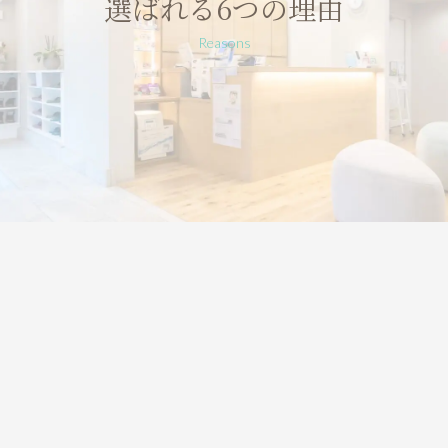
選ばれる6つの
理由
Reasons
健康
信頼
お口の
＋
を追求する
6
特徴
つの
東大和市の歯医者・歯科、松本デンタルオフィスforキッ
ズ東大和が患者様から信頼される特徴は、咬合育成・歯
列矯正(矯正歯科)をはじめとしたお子様の口腔発達支援に
力を入れ、親子で虫歯・歯周病ゼロを目指せる体制を整
えています。保育設備の充実により通院の不安も軽減し、