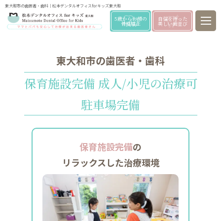
東大和市の歯医者・歯科｜松本デンタルオフィスforキッズ東大和
5歳からお顔の
自信を持った
骨格矯正
美しい歯並び
子供の虫歯0と永久的な
美しい歯並びを作る
東大和市の歯医者・歯科
東大和市の親子で通う歯医者さん
保育施設完備 成人/小児の治療可
駐車場完備
家族全員がゆったりと過ごせる
通いたくなる空間を歯医者・歯科として提供します
専門医在籍
保育施設
駐車場
小児・成人の
保育施設完備
の
の完備
の完備
治療対応
リラックスした治療環境