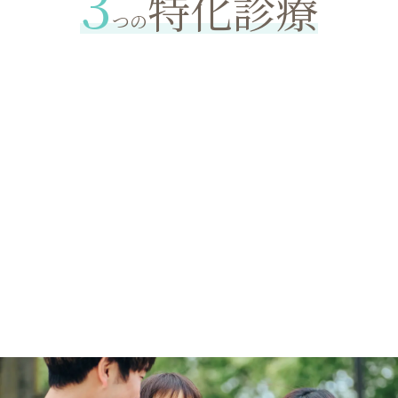
3
特化診療
つの