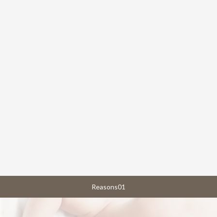
感染予防対策にも万全を期しています。マイオブレイスに
よる快適な矯正治療や、医院との連携による総合的な診
療も特徴です。お子様の未来のために、家族みんなで予防
と治療に取り組める環境を整えています。
Reasons01
Reasons02
Reasons03
生まれた時から
親子で虫歯
保育設備完備
口の形や
歯周病0を
ママが安心して
歯並びを育成
目指す体制
通院出来る環境
Reasons04
Reasons05
Reasons06
医院環境を
違和感の
総合歯科と
超える
軽減を追求した
連携した
感染予防対策
矯正治療
幅広い治療対応
Reasons01