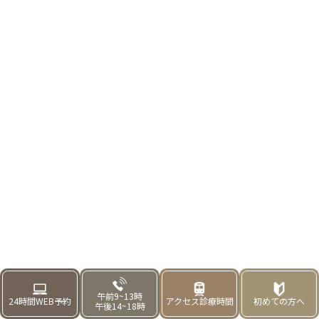
ました。
子供の虫歯0と永久的な美しい歯並びを作る親子予防専門
クリニックです。「子供の咬合育成と親子予防を行う定
期的予防管理型医院」というコンセプトを掲げ、乳歯か
ら永久歯への移行期に注力し、子供たちが健康な歯と笑
顔を維持できるよう親子予防を専門に行う歯科医院とし
てサポートいたします。
矢島 祥助
院長
午前9~13時
24時間
WEB予約
アクセス
診療時間
初めての
方へ
午後14~18時