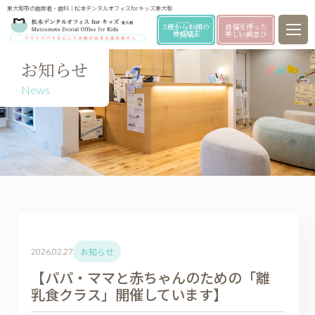
東大和市の歯医者・歯科｜松本デンタルオフィスforキッズ東大和
5歳からお顔の
自信を持った
骨格矯正
美しい歯並び
お知らせ
News
お知らせ
2026.02.27
【パパ・ママと赤ちゃんのための「離
乳食クラス」開催しています】